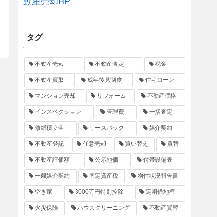
動産売却HP
タグ
不動産売却
不動産査定
税金
不動産買取
成年後見制度
住宅ローン
マンション売却
リフォーム
不動産価格
インスペクション
管理費
一括査定
修繕積立金
リースバック
媒介契約
不動産登記
任意売却
買い替え
買替
不動産評価額
公示地価
付帯設備表
一般媒介契約
固定資産税
物件状況報告書
空き家
3000万円特別控除
定期借地権
火災保険
ハウスクリーニング
不動産買替