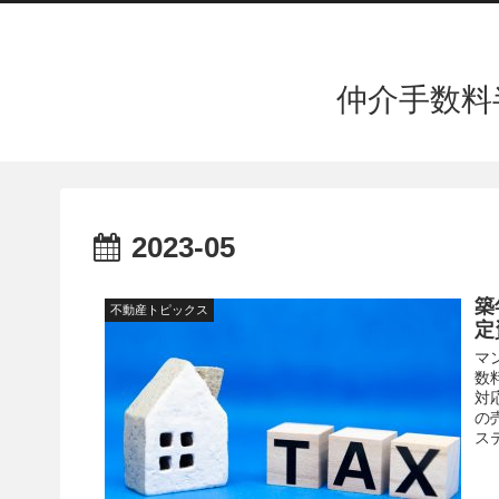
仲介手数料
2023-05
築
不動産トピックス
定
マ
数
対
の
ス